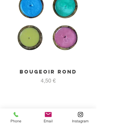
Fabriqué en Tunisie
Bougeoir rond
Prix
4,50 €
Phone
Email
Instagram