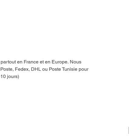
Fabriqué en Tunisie
e partout en France et en Europe. Nous
a Poste, Fedex, DHL ou Poste Tunisie pour
-10 jours)
N