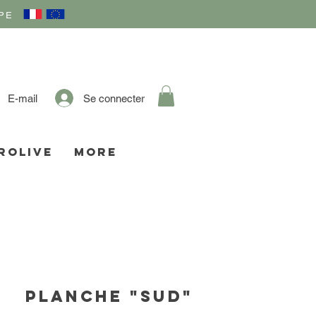
PE
Se connecter
E-mail
ROLIVE
More
Planche "Sud"