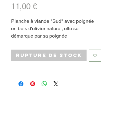
Prix
11,00 €
Planche à viande "Sud" avec poignée
en bois d'olivier naturel, elle se
démarque par sa poignée
ergonomique et ses deux surfaces
différentes. La surface plane vous
Rupture de stock
permet de l’utiliser comme planche à
découper et le côté à bordure est parfait
pour couper la viande. Proposée en 5
dimensions différentes selon votre
besoin.
Planche "Sud"
BTM055-2
Bois d'olivier naturel
Nourri à la cire d'abeille
Fabrication artisanale