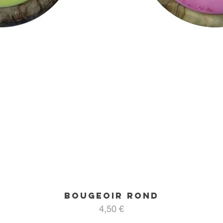
Bougeoir rond
Aperçu rapide
Prix
4,50 €