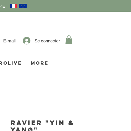
PE
Se connecter
E-mail
ROLIVE
More
Ravier "Yin &
Yang"