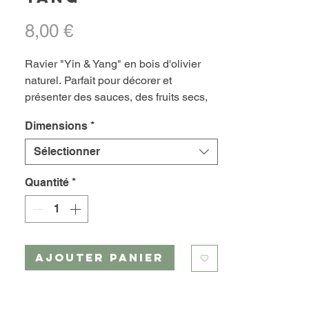
Prix
8,00 €
Ravier "Yin & Yang" en bois d'olivier
naturel. Parfait pour décorer et
présenter des sauces, des fruits secs,
du fromage et bien plus encore.
Dimensions
*
Fabrication artisanale à partir d'un bois
de grande qualité.
Sélectionner
Ravier "Yin & Yang"
Quantité
*
BTM651
Bois d'olivier naturel
Nourri à la cire d'abeille
Fabrication artisanale
AJOUTER PANIER
Fabriqué en Tunisie