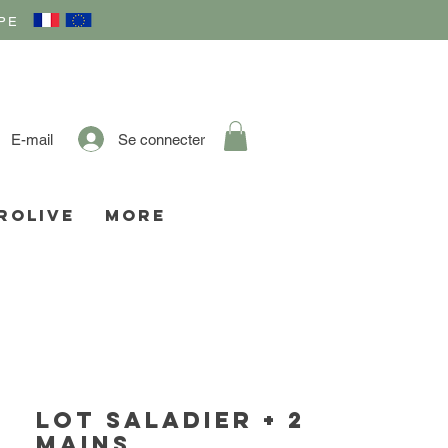
PE
Se connecter
E-mail
ROLIVE
More
Lot saladier + 2
mains