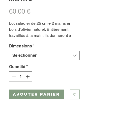
Prix
60,00 €
Lot saladier de 25 cm + 2 mains en
bois d'olivier naturel. Entièrement
travaillés à la main, ils donneront à
votre table une touche
Dimensions
*
méditerranéenne authentique. Vous
pouvez les utiliser pour servir vos
Sélectionner
salades. Le bois d'olivier ne se démode
pas et chaque pièce est unique par son
Quantité
*
veinage, c'est aussi un objet de
décoration écologique pour votre table
et maison.
AJOUTER PANIER
Lot saladier + 2 mains
BTM154
Bois d'olivier naturel