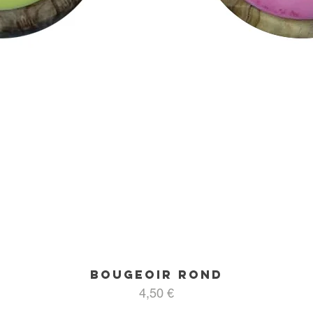
Bougeoir rond
Aperçu rapide
Prix
4,50 €