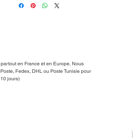
Nourri à la cire d'abeille
Fabrication artisanale
Fabriqué en Tunisie
e partout en France et en Europe. Nous
a Poste, Fedex, DHL ou Poste Tunisie pour
-10 jours)
N