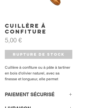
Cuillère à
confiture
Prix
5,00 €
Rupture de stock
Cuillère à confiture ou à pâte à tartiner
en bois d'olivier naturel, avec sa
finesse et longueur, elle permet
d'attraper facilement la confiture ou la
pâte à tartiner. Un accessoire de
PAIEMENT SÉCURISÉ
cuisine réellement astucieux, création
et fabrication artisanale à partir d'un
Le paiement sécurisé pour une
beau bois d'olivier, 100% naturel.