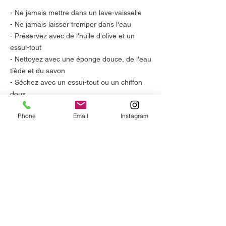
- Ne jamais mettre dans un lave-vaisselle
- Ne jamais laisser tremper dans l'eau
- Préservez avec de l'huile d'olive et un
essui-tout
- Nettoyez avec une éponge douce, de l'eau
tiède et du savon
- Séchez avec un essui-tout ou un chiffon
doux
Phone
Email
Instagram
NATUROLIVE
MON COMPTE
MES COMMANDES
MODES DE PAIEMENT